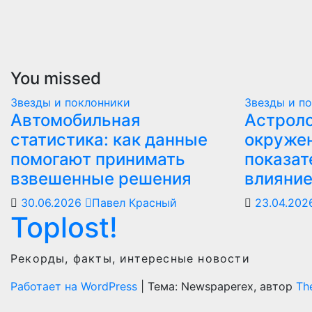
You missed
Звезды и поклонники
Звезды и п
Автомобильная
Астроло
статистика: как данные
окружен
помогают принимать
показат
взвешенные решения
влияни
30.06.2026
Павел Красный
23.04.20
Toplost!
Рекорды, факты, интересные новости
Работает на WordPress
|
Тема: Newspaperex, автор
Th