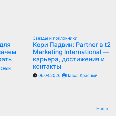
Звезды и поклонники
для
Кори Падвин: Partner в t2
зачем
Marketing International —
рать
карьера, достижения и
контакты
асный
06.04.2026
Павел Красный
Home