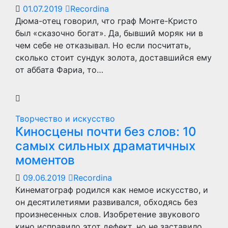
01.07.2019
Recordina
Дюма-отец говорил, что граф Монте-Кристо
был «сказочно богат». Да, бывший моряк ни в
чем себе не отказывал. Но если посчитать,
сколько стоит сундук золота, доставшийся ему
от аббата Фариа, то…
Творчество и искусство
Киносцены почти без слов: 10
самых сильных драматичных
моментов
09.06.2019
Recordina
Кинематограф родился как немое искусство, и
он десятилетиями развивался, обходясь без
произнесенных слов. Изобретение звукового
кино исправило этот дефект, но не заставило