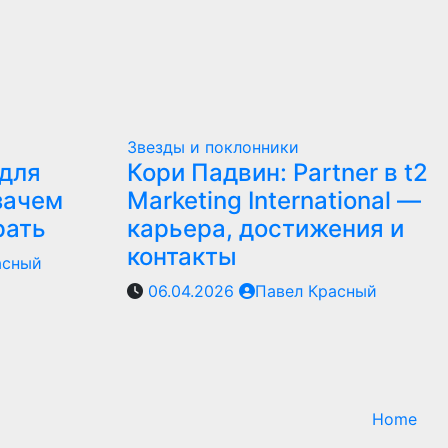
Звезды и поклонники
для
Кори Падвин: Partner в t2
зачем
Marketing International —
рать
карьера, достижения и
контакты
асный
06.04.2026
Павел Красный
Home