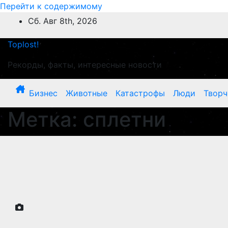
Перейти к содержимому
Сб. Авг 8th, 2026
Toplost!
Рекорды, факты, интересные новости
Бизнес
Животные
Катастрофы
Люди
Творч
Метка:
сплетни