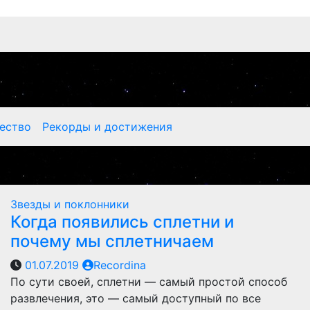
ество
Рекорды и достижения
Звезды и поклонники
Когда появились сплетни и
почему мы сплетничаем
01.07.2019
Recordina
По сути своей, сплетни — самый простой способ
развлечения, это — самый доступный по все