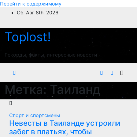
Перейти к содержимому
Сб. Авг 8th, 2026
Toplost!
Рекорды, факты, интересные новости
Метка:
Таиланд
Спорт и спортсмены
Невесты в Таиланде устроили
забег в платьях, чтобы