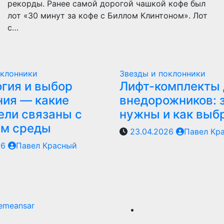
рекорды. Ранее самой дорогой чашкой кофе был
лот «30 минут за кофе с Биллом Клинтоном». Лот
с…
оклонники
Звезды и поклонники
гия и выбор
Лифт-комплекты 
ия — какие
внедорожников: 
ели связаны с
нужны и как выб
ем среды
23.04.2026
Павел Кр
26
Павел Красный
emeansar