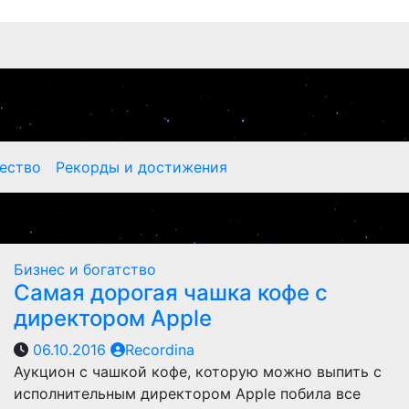
ество
Рекорды и достижения
Бизнес и богатство
Самая дорогая чашка кофе с
директором Apple
06.10.2016
Recordina
Аукцион с чашкой кофе, которую можно выпить с
исполнительным директором Apple побила все