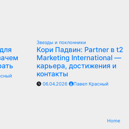
Звезды и поклонники
для
Кори Падвин: Partner в t2
зачем
Marketing International —
рать
карьера, достижения и
контакты
асный
06.04.2026
Павел Красный
Home