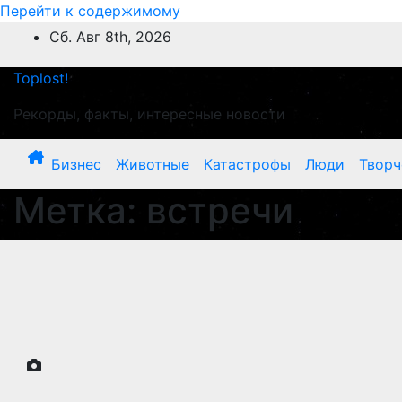
Перейти к содержимому
Сб. Авг 8th, 2026
Toplost!
Рекорды, факты, интересные новости
Бизнес
Животные
Катастрофы
Люди
Творч
Метка:
встречи