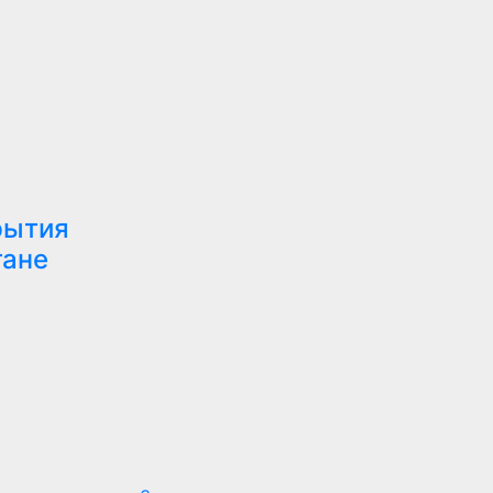
рытия
тане