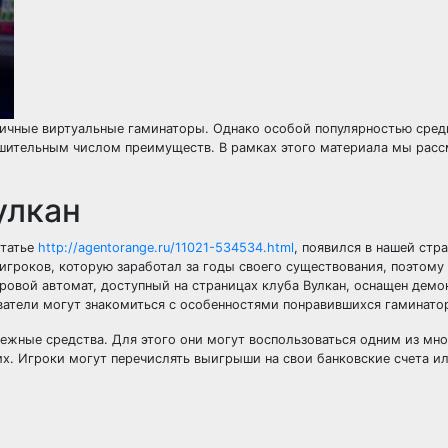
личные виртуальные гаминаторы. Однако особой популярностью сред
нушительным числом преимуществ. В рамках этого материала мы рас
улкан
статье
http://agentorange.ru/11021-534534.html
, появился в нашей стр
гроков, которую заработал за годы своего существования, поэтому 
ровой автомат, доступный на страницах клуба Вулкан, оснащен дем
атели могут знакомиться с особенностями понравившихся гаминато
нежные средства. Для этого они могут воспользоваться одним из мн
ь их. Игроки могут перечислять выигрыши на свои банковские счета и