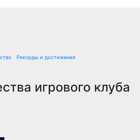
ство
Рекорды и достижения
ства игрового клуба