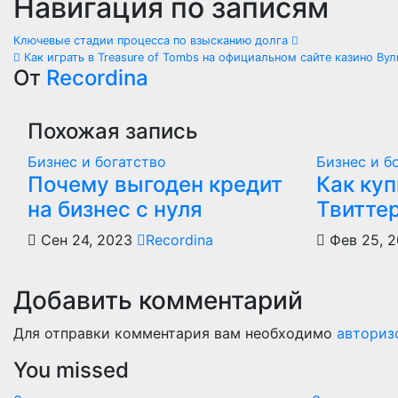
Навигация по записям
Ключевые стадии процесса по взысканию долга
Как играть в Treasure of Tombs на официальном сайте казино Вул
От
Recordina
Похожая запись
Бизнес и богатство
Бизнес и б
Почему выгоден кредит
Как ку
на бизнес с нуля
Твитте
Сен 24, 2023
Recordina
Фев 25, 
Добавить комментарий
Для отправки комментария вам необходимо
авториз
You missed