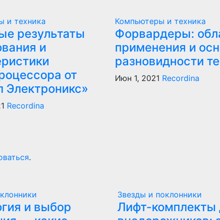
ы и техника
Компьютеры и техника
ые результаты
Форвардеры: обл
ования и
применения и ос
еристики
разновидности те
роцессора от
Июн 1, 2021
Recordina
л Электроникс»
21
Recordina
оваться
.
оклонники
Звезды и поклонники
гия и выбор
Лифт-комплекты 