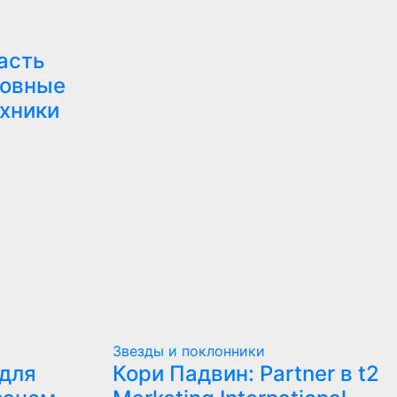
асть
новные
хники
Звезды и поклонники
для
Кори Падвин: Partner в t2