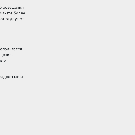
ю освещения
омнате более
ются друг от
ополняется
ещениях
ные
вадратные и