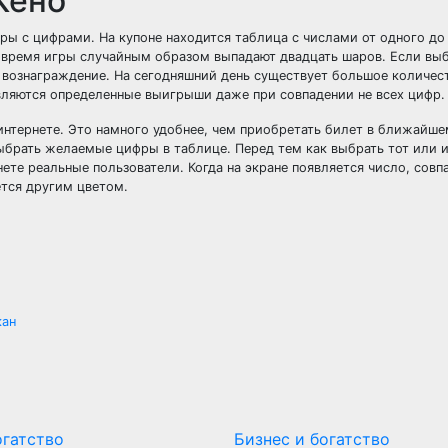
Кено
ы с цифрами. На купоне находится таблица с числами от одного до
 время игры случайным образом выпадают двадцать шаров. Если вы
 вознаграждение. На сегодняшний день существует большое количес
вляются определенные выигрыши даже при совпадении не всех цифр.
интернете. Это намного удобнее, чем приобретать билет в ближайше
ыбрать желаемые цифры в таблице. Перед тем как выбрать тот или и
ете реальные пользователи. Когда на экране появляется число, сов
тся другим цветом.
кан
огатство
Бизнес и богатство