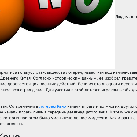
Людям, ко
прийтись по вкусу разновидность лотереи, известная под наименован
 Древнего Китая. Согласно историческим данным, ее изобрел правите
ение дорогостоящих военных действий. Если из ста двадцати иерогл
ленное вознаграждение. Для участия в этой лотерее игрокам необхо
итая. Со временем в
лотерею Кено
начали играть и во многих других с
ее начали играть лишь в середине девятнадцатого века. К тому же о
о которых при этом было уменьшено до восьмидесяти. Как и раньше
стоятельно.