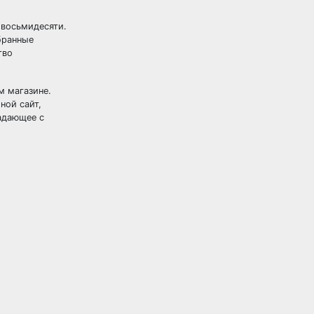
 восьмидесяти.
бранные
тво
м магазине.
ной сайт,
падающее с