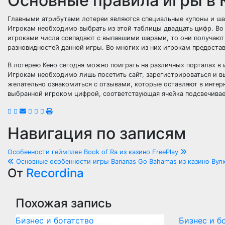
Основные правила игры в 
Главными атрибутами лотереи являются специальные купоны и шар
Игрокам необходимо выбрать из этой таблицы двадцать цифр. Во
игроками числа совпадают с выпавшими шарами, то они получают
разновидностей данной игры. Во многих из них игрокам предоста
В лотерею Кено сегодня можно поиграть на различных порталах в 
Игрокам необходимо лишь посетить сайт, зарегистрироваться и в
желательно ознакомиться с отзывами, которые оставляют в интерн
выбранной игроком цифрой, соответствующая ячейка подсвечивае
Навигация по записям
Особенности геймплея Book of Ra из казино FreePlay
Основные особенности игры Bananas Go Bahamas из казино Вул
От
Recordina
Похожая запись
Бизнес и богатство
Бизнес и б