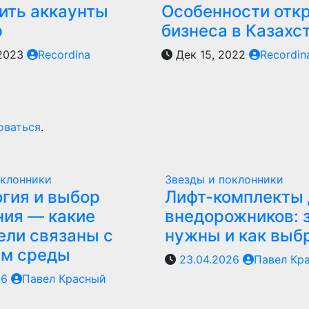
пить аккаунты
Особенности отк
р
бизнеса в Казахс
 2023
Recordina
Дек 15, 2022
Recordin
оваться
.
оклонники
Звезды и поклонники
гия и выбор
Лифт-комплекты 
ия — какие
внедорожников: 
ели связаны с
нужны и как выб
ем среды
23.04.2026
Павел Кр
26
Павел Красный