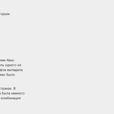
торым
ием Кено.
ль одного из
ифов выпадала
димо было
транах. В
на была немного
, комбинация