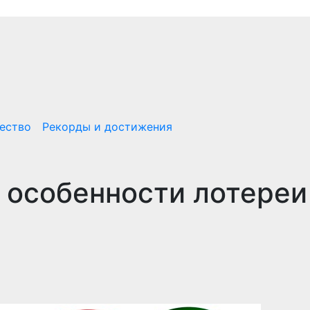
ество
Рекорды и достижения
 особенности лотереи