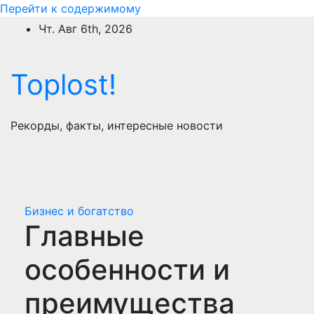
Перейти к содержимому
Чт. Авг 6th, 2026
Toplost!
Рекорды, факты, интересные новости
Бизнес и богатство
Главные
особенности и
преимущества