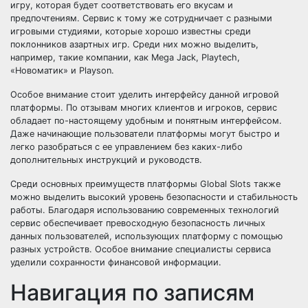
игру, которая будет соответствовать его вкусам и
предпочтениям. Сервис к тому же сотрудничает с разными
игровыми студиями, которые хорошо известны среди
поклонников азартных игр. Среди них можно выделить,
например, такие компании, как Mega Jack, Playtech,
«Новоматик» и Playson.
Особое внимание стоит уделить интерфейсу данной игровой
платформы. По отзывам многих клиентов и игроков, сервис
обладает по-настоящему удобным и понятным интерфейсом.
Даже начинающие пользователи платформы могут быстро и
легко разобраться с ее управлением без каких-либо
дополнительных инструкций и руководств.
Среди основных преимуществ платформы Global Slots также
можно выделить высокий уровень безопасности и стабильность
работы. Благодаря использованию современных технологий
сервис обеспечивает превосходную безопасность личных
данных пользователей, использующих платформу с помощью
разных устройств. Особое внимание специалисты сервиса
уделили сохранности финансовой информации.
Навигация по записям