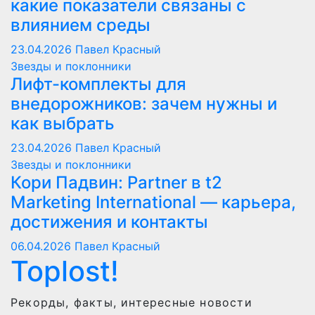
какие показатели связаны с
влиянием среды
23.04.2026
Павел Красный
Звезды и поклонники
Лифт-комплекты для
внедорожников: зачем нужны и
как выбрать
23.04.2026
Павел Красный
Звезды и поклонники
Кори Падвин: Partner в t2
Marketing International — карьера,
достижения и контакты
06.04.2026
Павел Красный
Toplost!
Рекорды, факты, интересные новости