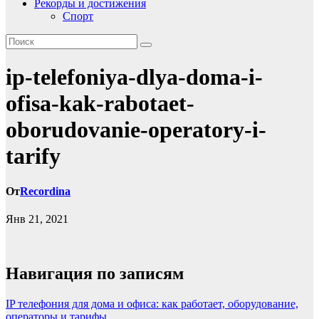
Рекорды и достижения
Спорт
ip-telefoniya-dlya-doma-i-
ofisa-kak-rabotaet-
oborudovanie-operatory-i-
tarify
От
Recordina
Янв 21, 2021
Навигация по записям
IP телефония для дома и офиса: как работает, оборудование,
операторы и тарифы