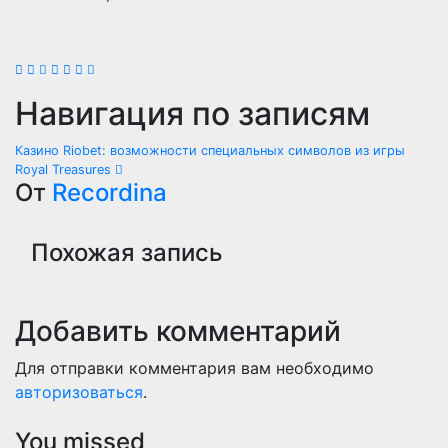
Навигация по записям
Казино Riobet: возможности специальных символов из игры
Royal Treasures
От
Recordina
Похожая запись
Добавить комментарий
Для отправки комментария вам необходимо
авторизоваться
.
You missed