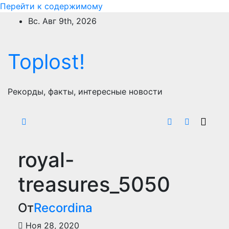
Перейти к содержимому
Вс. Авг 9th, 2026
Toplost!
Рекорды, факты, интересные новости
royal-
treasures_5050
От
Recordina
Ноя 28, 2020