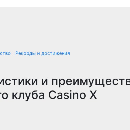
ство
Рекорды и достижения
истики и преимущест
о клуба Casino X