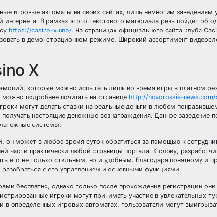
ные игровые автоматы на своих сайтах, лишь немногим заведениям 
й интернета. В рамках этого текстового материала речь пойдет об о
есу
https://casino-x.uno/
. На страницах официального сайта клуба Casi
ьзовать в демонстрационном режиме. Широкий ассортимент видеосл
ino X
х эмоций, которые можно испытать лишь во время игры в платном ре
й можно подробнее почитать на странице
http://novorossia-news.com/
игроки могут делать ставки на реальные деньги в любом понравивше
т получать настоящие денежные вознаграждения. Данное заведение п
платежные системы.
й, он может в любое время суток обратиться за помощью к сотрудни
й части практически любой страницы портала. К слову, разработчи
ать его не только стильным, но и удобным. Благодаря понятному и п
 разобраться с его управлением и основными функциями.
рами бесплатно, однако только после прохождения регистрации они
гистрированные игроки могут принимать участие в увлекательных ту
ки в определенных игровых автоматах, пользователи могут выигрыв