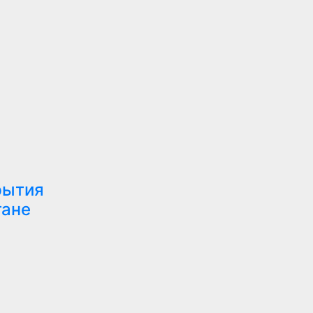
рытия
тане