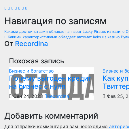
Навигация по записям
Какими достоинствами обладает аппарат Lucky Pirates из казино 
Какими характеристиками обладает автомат Keks из казино Вул
От
Recordina
Похожая запись
Бизнес и богатство
Бизнес и б
Почему выгоден кредит
Как ку
на бизнес с нуля
Твитте
Сен 24, 2023
Recordina
Фев 25, 
Добавить комментарий
Для отправки комментария вам необходимо
авториз