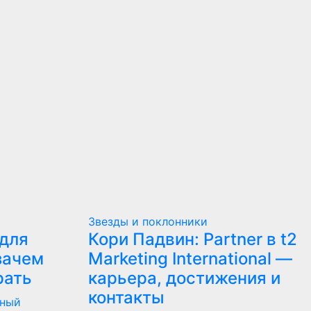
Звезды и поклонники
для
Кори Падвин: Partner в t2
зачем
Marketing International —
рать
карьера, достижения и
контакты
сный