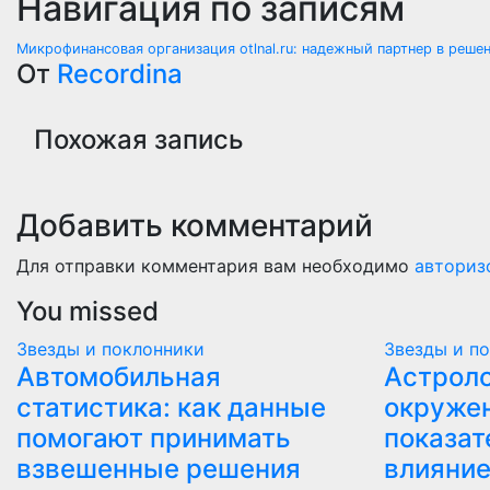
Навигация по записям
Микрофинансовая организация otlnal.ru: надежный партнер в реш
От
Recordina
Похожая запись
Добавить комментарий
Для отправки комментария вам необходимо
авториз
You missed
Звезды и поклонники
Звезды и п
Автомобильная
Астроло
статистика: как данные
окружен
помогают принимать
показат
взвешенные решения
влияни