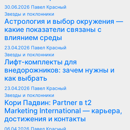
30.06.2026
Павел Красный
Звезды и поклонники
Астрология и выбор окружения —
какие показатели связаны с
влиянием среды
23.04.2026
Павел Красный
Звезды и поклонники
Лифт-комплекты для
внедорожников: зачем нужны и
как выбрать
23.04.2026
Павел Красный
Звезды и поклонники
Кори Падвин: Partner в t2
Marketing International — карьера,
достижения и контакты
06.04.2026
Павел Красный