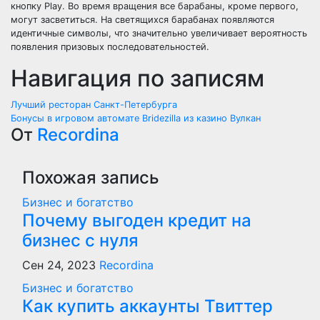
кнопку Play. Во время вращения все барабаны, кроме первого,
могут засветиться. На светящихся барабанах появляются
идентичные символы, что значительно увеличивает вероятность
появления призовых последовательностей.
Навигация по записям
Лучший ресторан Санкт-Петербурга
Бонусы в игровом автомате Bridezilla из казино Вулкан
От
Recordina
Похожая запись
Бизнес и богатство
Почему выгоден кредит на
бизнес с нуля
Сен 24, 2023
Recordina
Бизнес и богатство
Как купить аккаунты Твиттер