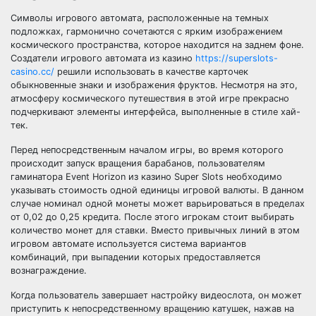
Символы игрового автомата, расположенные на темных
подложках, гармонично сочетаются с ярким изображением
космического пространства, которое находится на заднем фоне.
Создатели игрового автомата из казино
https://superslots-
casino.cc/
решили использовать в качестве карточек
обыкновенные знаки и изображения фруктов. Несмотря на это,
атмосферу космического путешествия в этой игре прекрасно
подчеркивают элементы интерфейса, выполненные в стиле хай-
тек.
Перед непосредственным началом игры, во время которого
происходит запуск вращения барабанов, пользователям
гаминатора Event Horizon из казино Super Slots необходимо
указывать стоимость одной единицы игровой валюты. В данном
случае номинал одной монеты может варьироваться в пределах
от 0,02 до 0,25 кредита. После этого игрокам стоит выбирать
количество монет для ставки. Вместо привычных линий в этом
игровом автомате используется система вариантов
комбинаций, при выпадении которых предоставляется
вознаграждение.
Когда пользователь завершает настройку видеослота, он может
приступить к непосредственному вращению катушек, нажав на